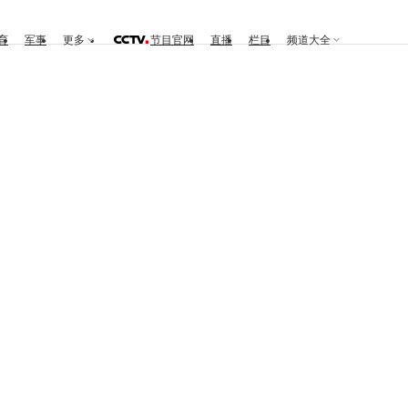
育
军事
更多
节目官网
直播
栏目
频道大全