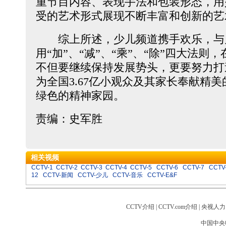
重节目内容、表现手法和包装形态，用
受的艺术形式展现不断丰富和创新的艺
综上所述，少儿频道携手欢乐，与
用“加”、“减”、“乘”、“除”四大法则
不但要继续保持发展势头，更要努力打
为全国3.67亿小观众及其家长奉献精
绿色的精神家园。
责编：史军胜
相关视频
CCTV-1
CCTV-2
CCTV-3
CCTV-4
CCTV-5
CCTV-6
CCTV-7
CCTV
12
CCTV-新闻
CCTV-少儿
CCTV-音乐
CCTV-E&F
CCTV介绍
|
CCTV.com介绍
|
央视人力
中国中央