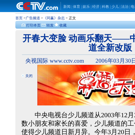
新闻
|
体育
|
娱乐
|
经济
|
科教
|
少儿
|
法治
|
电
首页
>
广告频道
>
《同赢》杂志
> 正文
打印本页
转发
收藏
开春大变脸 动画乐翻天——
道全新改版
央视国际 www.cctv.com 2006年03月30日
关闭
中央电视台少儿频道从2003年12月
数小朋友和家长的喜爱，少儿频道的工
使得少儿频道日新月异。今年3月20日