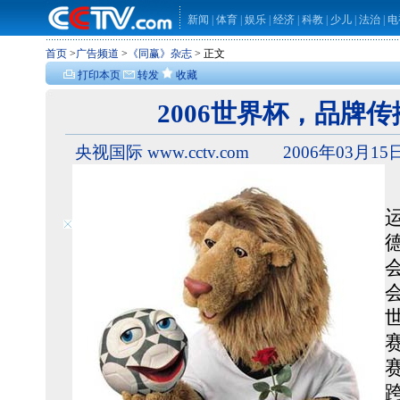
新闻
|
体育
|
娱乐
|
经济
|
科教
|
少儿
|
法治
|
电
首页
>
广告频道
>
《同赢》杂志
> 正文
打印本页
转发
收藏
2006世界杯，品牌
央视国际 www.cctv.com 2006年03月15日
关闭