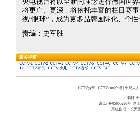
央电视台将以全新的理念进行德国世界
将更广、更深，将依托丰富的栏目赛事
视“眼球”，成为更多品牌国际化、个
责编：史军胜
相关视频
CCTV-1
CCTV-2
CCTV-3
CCTV-4
CCTV-5
CCTV-6
CCTV-7
CCTV
12
CCTV-新闻
CCTV-少儿
CCTV-音乐
CCTV-E&F
CCTV介绍
|
CCTV.com介绍
|
央视人力
中国中央
京ICP备05065290号
网上
系统集成：
长天