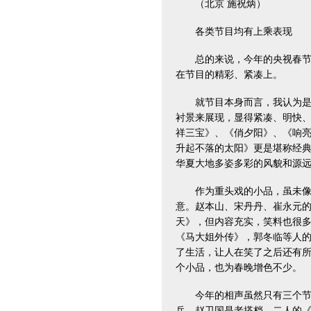
（北京 施祝炳）
各类节目均有上乘表现
总的来说，今年的央视春节联
在节目的精彩、紧凑上。
就节目本身而言，我认为是歌
衬景来展现，显得紧凑、明快
祥三宝》、《俏夕阳》、《响
升起不落的太阳》更是堪称经
华夏大地多姿多彩的风貌和源
作为重头戏的小品，虽未像往
意。赵本山、宋丹丹、崔永元
天》，但内容充实，笑料也很
《马大姐外传》，郭冬临等人
了生活，让人在笑了之后还有
个小品，也为春晚增色不少。
今年的相声虽然只有三个节目
兵、赵卫国是老搭档，二人的