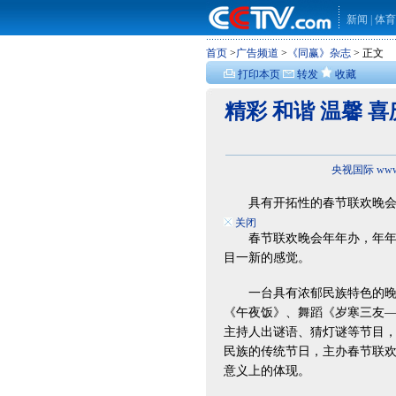
新闻
|
体育
首页
>
广告频道
>
《同赢》杂志
> 正文
打印本页
转发
收藏
精彩 和谐 温馨 
央视国际 www.
具有开拓性的春节联欢晚
关闭
春节联欢晚会年年办，年年要
目一新的感觉。
一台具有浓郁民族特色的晚会
《午夜饭》、舞蹈《岁寒三友
主持人出谜语、猜灯谜等节目
民族的传统节日，主办春节联
意义上的体现。