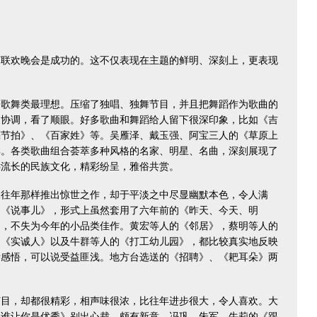
欢晚会是成功的。这不仅表现在主题的鲜明、深刻上，更表现
舞类最理想。压缩了独唱、独舞节目，并且把舞蹈作为歌曲的
、协调，看了顺眼。好多歌曲和舞蹈给人留下很深印象，比如《吉
亮节拍》、《百家姓》等。吴雁泽、戴玉强、阿宝三人的《草原上
典。各类歌曲组合荟萃多种风格的名家、明星、名曲，深刻展现了
远流长的民族文化，精彩纷呈，雅俗共赏。
年那样推出惊世之作，却于平淡之中尽显幽默本色，令人满
的《说事儿》，形式上虽然套用了六年前的《昨天、今天、明
多，不失为今年的小品类佳作。黄宏等人的《邻居》，蔡明等人的
的《实诚人》以及牛群等人的《打工幼儿园》，都比较真实地反映
所感悟，可以说受益匪浅。地方台选送的《招聘》、《耙耳朵》两
，却都很精彩，相声味很浓，比往年进步很大，令人喜欢。大
《谁让你是优秀》别出心裁，颇有新意。冯巩、朱军、牛莉的《跟