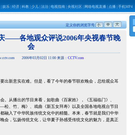
|
娱乐
|
经济
|
科教
|
少儿
|
法治
|
电视指南
|
央视社区
|
网络电视直播
|
点播
|
手机MP4
定义你的浏览字号:
喜庆——各地观众评说2006年央视春节晚
会
cctv.com 2006年03月02日 11:00 来源：
CCTV.com
会
出新意实在难。但是，看了今年的春节联欢晚会，总给观众耳
。从播出的节目来看，如歌曲《百家姓》，《五福临门》、
——松、竹、梅》、戏曲《新五女拜寿》以及全国各地电视台节目
，都融入了中华民族传统文化中的精髓。本来，春节就是我们中华
欢晚会，弘扬传统文化，让华夏子孙感受传统文化的魅力，是真正