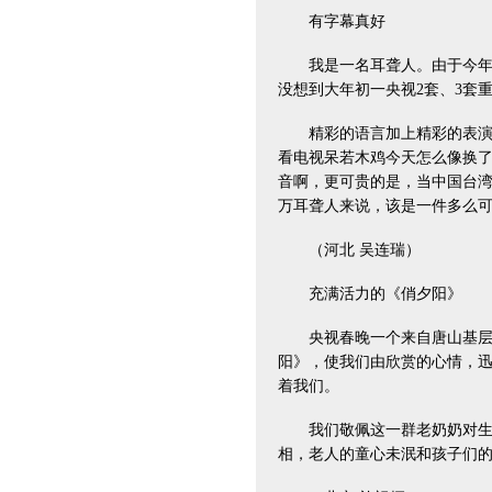
有字幕真好
我是一名耳聋人。由于今年春
没想到大年初一央视2套、3套
精彩的语言加上精彩的表演，
看电视呆若木鸡今天怎么像换
音啊，更可贵的是，当中国台
万耳聋人来说，该是一件多么
（河北 吴连瑞）
充满活力的《俏夕阳》
央视春晚一个来自唐山基层老
阳》，使我们由欣赏的心情，
着我们。
我们敬佩这一群老奶奶对生活
相，老人的童心未泯和孩子们的