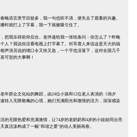
晚语言类节目较多，我一句也听不清，便失去了观看的兴趣。
重播时就打上了字幕，我一下就被吸引住了。
把我乐得前仰后合。老伴递给我一张纸条问：你怎么了？昨晚
了个人？我说你没看电视上打字幕了。对耳聋人来说这是天大的福
湾相声演员说的绕口令又快又急，一个字也没落下，这对全国几千
可喜可贺的大事啊！
年群众文化站的舞蹈，由24位小孩和12位老人表演的《俏夕
迅速转入无限敬佩的心境，她们充满阳光和激情的活力，深深感染
的无限热爱和充满激情，让74岁的老奶奶和4岁的小娃娃同台亮
天真活泼构成了一幅“和谐之爱”的动人美丽画卷。