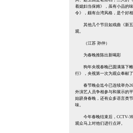
着媳妇当保姆》，虽有小品的
令》，颇有台湾风格，是个好
其他几个节目如戏曲《新五女
观。
（江苏 孙仲）
为春晚推陈出新喝彩
狗年央视春晚已圆满落下帷幕
行》，央视第一次为观众奉献了
春节晚会迄今已连续举办26
外演艺人员争相参与和展示的平
始跻身春晚，还有众多语言类
味。
今年春晚结束后，CCTV-3
观众马上对他们进行点评。