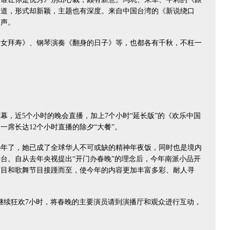
味道，形式却新颖，主题也有深度。来自中国台湾的《新说绕口
相声。
拜寿》、钢琴演奏《翻身的日子》等，也都各有千秋，不枉一
，近5个小时的晚会直播，加上7个小时“延长版”的《欢乐中国
一席长达12个小时直播的除夕“大餐”。
年了，她已成了全球华人不可或缺的精神年夜饭，同时也是境内
台。自从去年央视提出“开门办春晚”的理念后，今年南派小品开
节目和歌舞节目接踵而至，使今年的内容更加丰富多彩、耐人寻
继续狂欢7小时，将春晚的主要演员请到演播厅和观众进行互动，