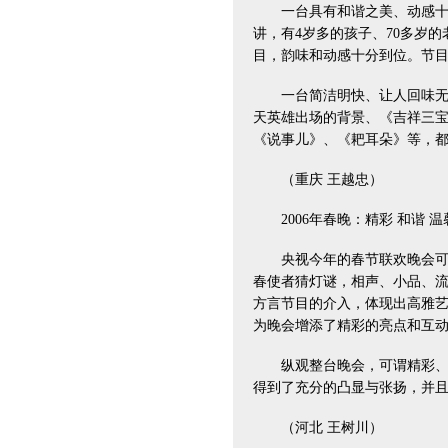
一台具有和谐之美、动感十足
讲，有4岁多的孩子、70多岁
目，韵味和动感十分到位。节
一台简洁明快、让人回味无穷
天英雄出场的背景、《吉祥三
《说事儿》、《耙耳朵》等，
（重庆 王越忠）
2006年春晚：精彩 和谐 温
央视今年的春节联欢晚会可以
春使者猜灯谜，相声、小品、
方言节目的介入，体现出高雅
为晚会增添了精彩的亮点和互
纵观整台晚会，可谓精彩、和
得到了充分的凸显与张扬，并
（河北 王树川）