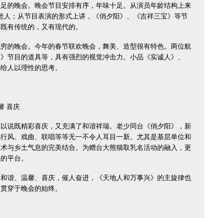
的晚会。晚会节目安排有序，年味十足。从演员年龄结构上来
的老人；从节目表演的形式上讲，《俏夕阳》、《吉祥三宝》等节
目既有传统的，又有现代的。
的晚会。今年的春节联欢晚会，舞美、造型很有特色。两位航
宝》节目的道具等，具有强烈的视觉冲击力。小品《实诚人》、
都给人以理性的思考。
馨 喜庆
说既精彩喜庆，又充满了和谐祥瑞。老少同台《俏夕阳》，新
流行风、戏曲、联唱等等无一不令人耳目一新。尤其是基层单位和
艺术与乡土气息的完美结合。为赠台大熊猫取乳名活动的融入，更
动的平台。
谐、温馨、喜庆，催人奋进，《天地人和万事兴》的主旋律也
且贯穿于晚会的始终。