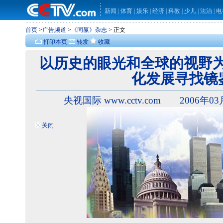
新闻
|
体育
|
娱乐
|
经济
|
科教
|
少儿
|
法治
|
电
首页
>
广告频道
>
《同赢》杂志
> 正文
打印本页
转发
收藏
以历史的眼光和全球的视野
化发展寻找镜
央视国际 www.cctv.com 2006年03
关闭