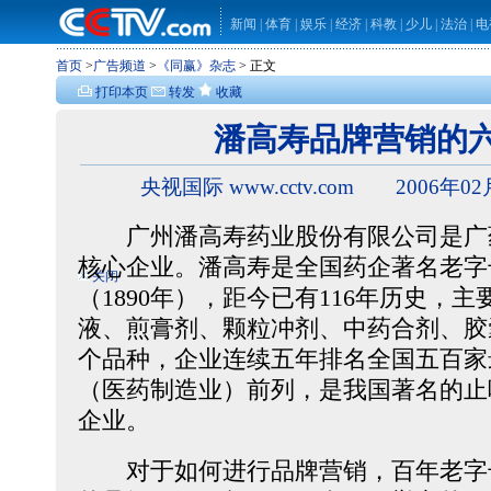
新闻
|
体育
|
娱乐
|
经济
|
科教
|
少儿
|
法治
|
电
首页
>
广告频道
>
《同赢》杂志
> 正文
打印本页
转发
收藏
潘高寿品牌营销的
央视国际 www.cctv.com 2006年02
广州潘高寿药业股份有限公司是广
核心企业。潘高寿是全国药企著名老字
关闭
（1890年），距今已有116年历史，
液、煎膏剂、颗粒冲剂、中药合剂、胶
个品种，企业连续五年排名全国五百家
（医药制造业）前列，是我国著名的止
企业。
对于如何进行品牌营销，百年老字