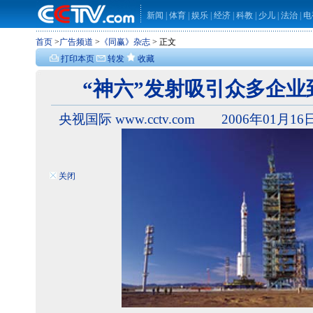
新闻
|
体育
|
娱乐
|
经济
|
科教
|
少儿
|
法治
|
电
首页
>
广告频道
>
《同赢》杂志
> 正文
打印本页
转发
收藏
“神六”发射吸引众多企业
央视国际 www.cctv.com 2006年01月16日
关闭