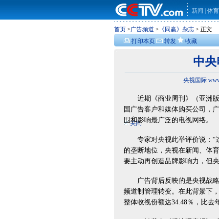
新闻
|
体育
首页
>
广告频道
>
《同赢》杂志
> 正文
打印本页
转发
收藏
中央
央视国际 www.
近期《商业周刊》（亚洲版）
国广告客户和媒体购买公司，
围和影响最广泛的电视网络。
关闭
专家对央视此举评价说：“这
的垄断地位，央视在新闻、体
要主动再创造品牌影响力，但央
广告背后反映的是央视战略变
频道制管理转变。在此背景下
整体收视份额达34.48％，比去