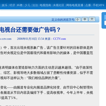
|
娱乐
|
经济
|
科教
|
少儿
|
法治
|
电视指南
|
央视社区
|
网络电视直播
|
点播
|
手机MP4
定义你的浏览字号:
电视台还需要做广告吗？
cctv.com 2006年01月16日 15:54 来源：
CCTV.com
中，首次出现央视形象广告，该广告主要针对的目标群体是跨
广告对央视定位是中国最现代和最有影响力的媒体，是中国覆盖范
表明媒体在塑造影响力方面的主动意识越来越强。”由于政策性
育、综艺、影视等绝大多数领域占据了垄断性传播资源，似乎不需
视却不这样认为：“我们相信品牌的力量”。
化——由频道专业化向频道品牌化转变、由节目中心制管理向
，各频道从节目内容及编排下手，提高收视率。今年上半年，央视
年提高了5％。