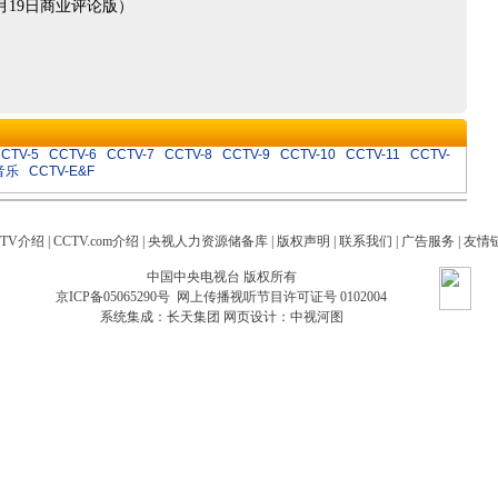
19日商业评论版）
CTV-5
CCTV-6
CCTV-7
CCTV-8
CCTV-9
CCTV-10
CCTV-11
CCTV-
音乐
CCTV-E&F
CTV介绍
|
CCTV.com介绍
|
央视人力资源储备库
|
版权声明
|
联系我们
|
广告服务
|
友情
中国中央电视台 版权所有
京ICP备05065290号
网上传播视听节目许可证号 0102004
系统集成：
长天集团
网页设计：
中视河图