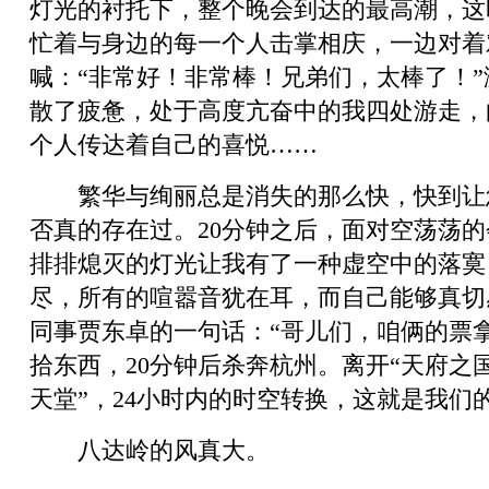
灯光的衬托下，整个晚会到达的最高潮，这
忙着与身边的每一个人击掌相庆，一边对着
喊：“非常好！非常棒！兄弟们，太棒了！
散了疲惫，处于高度亢奋中的我四处游走，
个人传达着自己的喜悦……
繁华与绚丽总是消失的那么快，快到让
否真的存在过。20分钟之后，面对空荡荡
排排熄灭的灯光让我有了一种虚空中的落寞
尽，所有的喧嚣音犹在耳，而自己能够真切
同事贾东卓的一句话：“哥儿们，咱俩的票
拾东西，20分钟后杀奔杭州。离开“天府之国
天堂”，24小时内的时空转换，这就是我们
八达岭的风真大。