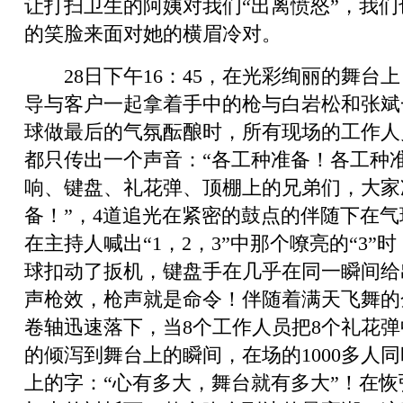
让打扫卫生的阿姨对我们“出离愤怒”，我
的笑脸来面对她的横眉冷对。
28日下午16：45，在光彩绚丽的舞台
导与客户一起拿着手中的枪与白岩松和张斌
球做最后的气氛酝酿时，所有现场的工作人
都只传出一个声音：“各工种准备！各工种
响、键盘、礼花弹、顶棚上的兄弟们，大家
备！”，4道追光在紧密的鼓点的伴随下在
在主持人喊出“1，2，3”中那个嘹亮的“3”
球扣动了扳机，键盘手在几乎在同一瞬间给
声枪效，枪声就是命令！伴随着满天飞舞的
卷轴迅速落下，当8个工作人员把8个礼花
的倾泻到舞台上的瞬间，在场的1000多人
上的字：“心有多大，舞台就有多大”！在