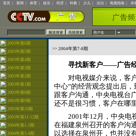
首页
|
新闻
|
体育
|
娱乐
|
经济
|
科教
|
少儿
|
法治
|
电视指南
|
央
2003年第6期
>> 2004年第7-8期
2003年第5期
2003年第4期
寻找新客户——广告
2003年第3期
2003年第2期
对电视媒介来说，客户永
2003年第1期
中心”的经营观念提出后，
2003年第8期
跟客户沟通，中央电视台
2003年第9期
还不是很习惯，客户在哪
2003年第10期
2001年12月，中央电
2003年第11-12期
在福建泉州召开的客户沟
2004年第1-2期
以选择在泉州开，也并没
2004年第3-4期