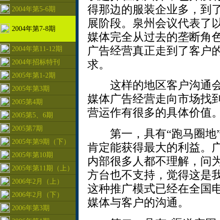
得那边的服装企业多，到
2004年第5-6期
展阶段。泉州会议代表了
2004年第7-8期
媒体完全从过去的垄断角
广告经营真正走到了客户
2004年第11-12期
求。
2004年招标特刊
2005年第1-2期
这样的地区客户沟通会
2005年第3期
媒体广告经营走向市场找
2005第4期
营运作有很多的具体价值
2005第5、6期
2005第7期
第一，具有“跑马圈地”
2005年第9期（下）
肯定能获得最大的利益。
2005年第10期
内部很多人都不理解，问
2005年第11期（上）
方台也不支持，觉得这是
2006年2月（上）
这种推广模式已经在全国
2006年2月（下）
媒体与客户的沟通。
2006年第3期