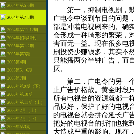
2004年第5-6期
第一，抑制电视剧，鼓
广电令中谈到节目的问题
2004年第7-8期
部是冲着电视剧来的。确
2004年第11-12期
会形成一种畸形的繁荣，
2004年招标特刊
害而无一益。现在很多电
2005年第1-2期
剧投资少赚钱多，其实不然
2005年第3期
只能播两分半钟广告，而
2005第4期
厌。
2005第5、6期
2005第7期
第二，广电令的另一个
2005年第9期（下）
止广告价格战。黄金时段只
2005年第10期
所有电视台的资源就都一
2005年第11期（上）
品质好，保护了好的电视
2006年2月（上）
的电视台就会拼命延长广
2006年2月（下）
把好的电视台的折扣也拖
2006年第3期
大造成严重的影响。现在