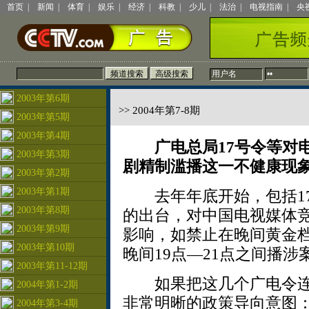
首页
|
新闻
|
体育
|
娱乐
|
经济
|
科教
|
少儿
|
法治
|
电视指南
|
央
2003年第6期
>> 2004年第7-8期
2003年第5期
2003年第4期
广电总局17号令等对
2003年第3期
剧精制滥播这一不健康现
2003年第2期
2003年第1期
去年年底开始，包括17
2003年第8期
的出台，对中国电视媒体
2003年第9期
影响，如禁止在晚间黄金档
2003年第10期
晚间19点—21点之间播涉
2003年第11-12期
如果把这几个广电令连
2004年第1-2期
非常明晰的政策导向意图
2004年第3-4期