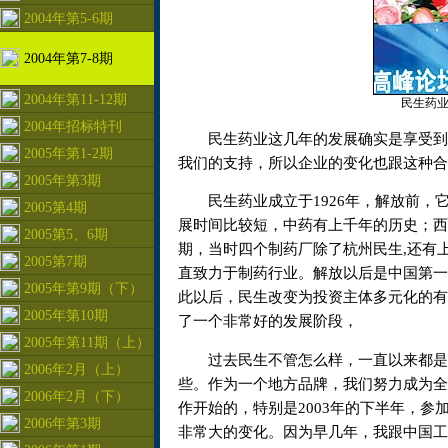
2004年第5-6期
2004年第7-8期
2004年第11-12期
民生药业
2004年招标特刊
民生药业这几年的发展确实是享受到了
2005年第1-2期
我们的支持，所以企业的变化也跟这种合
2005年第3期
民生药业成立于1926年，解放前，
2005第4期
展时间比较短，中药有上千年的历史；西
2005第5、6期
期，当时四个制药厂除了杭州民生,还有
2005第7期
直致力于制药行业。解放以后是中国第一
2005年第9期（下）
此以后，民生改变为投资主体多元化的有
2005年第10期
了一个非常好的发展阶段，
2005年第11期（上）
过去民生不管怎么样，一直以来都是地
2006年2月（上）
些。作为一个地方品牌，我们努力成为全
2006年2月（下）
作开始的，特别是2003年的下半年，参
2006年第3期
非常大的变化。因为早几年，我跟中国工