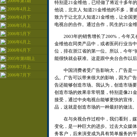
2006年第1期
特别是21金维他，已经做了将近十多年
2006年4月上
他说，北京人 知道21金维他的不多，
致力于让北京人知道21金维他，让全国
2006年4月下
电视台的合作。通过合作，民生的21金
2006年5月上
2006年5月下
2003年的销售增长了200%，今年又在
2006年6月上
金维他在同类产品中，或者医药行业当中
2006年6月下
位，排在浙江省的第一位。所以，今年“
能很快就会获准。这是跟中央台合作以后
2005年第8期上
2006年7月上
中国消费者受广告影响大，广告是一种
2006年7月下
么。广告可以带来很大的影响，因为广告
告还能够创造市场。我认为，创造市场要
创造市场的效果非常明显，特别是像21
接受，通过中央电视台能够更快的宣传、
品，这就是创造市场的一种最好的做法。
在与央视合作过程中，我们看到，媒体
变化，是一种巨大的进步。过去大众媒体
务客户，后来演变成为具有简单服务的平