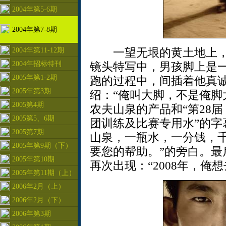
2004年第5-6期
2004年第7-8期
一望无垠的黄土地上，
2004年第11-12期
2004年招标特刊
镜头特写中，男孩脚上是
2005年第1-2期
跑的过程中，间插着他真
2005年第3期
绍：“俺叫大脚，不是俺脚
2005第4期
农夫山泉的产品和“第28
2005第5、6期
团训练及比赛专用水”的字
2005第7期
山泉，一瓶水，一分钱，
2005年第9期（下）
要您的帮助。”的旁白。最
2005年第10期
再次出现：“2008年，俺
2005年第11期（上）
2006年2月（上）
2006年2月（下）
2006年第3期