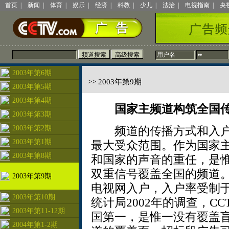
首页
|
新闻
|
体育
|
娱乐
|
经济
|
科教
|
少儿
|
法治
|
电视指南
|
央
2003年第6期
>> 2003年第9期
2003年第5期
2003年第4期
国家主频道构筑全国
2003年第3期
2003年第2期
频道的传播方式和入户
2003年第1期
最大受众范围。作为国家主
2003年第8期
和国家的声音的重任，是
双重信号覆盖全国的频道
2003年第9期
电视网入户，入户率受制
2003年第10期
统计局2002年的调查，CC
2003年第11-12期
国第一，是惟一没有覆盖
2004年第1-2期