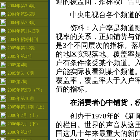
道的覆盖面，招标段广告
2004年第3-4期
中央电视台各个频道的入
2004年第5-6期
2004年第7-8期
资料：入户率是频道影
2004年第11-12期
视率的关系，正如铺货与
2004年招标特刊
是3个不同层次的指标。
2005年第1-2期
的地区实现落地。覆盖率
2005年第3期
户有条件接受某个频道。
2005第4期
户能实际收看到某个频道
2005第5、6期
覆盖率，覆盖率大于入户
2005第7期
值的指标。
2005年第9期（下）
2005年第10期
在消费者心中铺货，
2005年第11期（上）
创办于1978年的《新
2006年2月（上）
的栏目。世界的声音从这
2006年2月（下）
国这几十年来最重大的新
2006年第3期