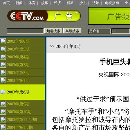
首页
|
新闻
|
体育
|
娱乐
|
经济
|
科教
|
少儿
|
法治
|
电视指南
|
央
2003年第6期
>> 2003年第8期
2003年第5期
2003年第4期
手机巨头
2003年第3期
2003年第2期
央视国际 2003
2003年第1期
2003年第8期
“供过于求”预示
2003年第9期
“摩托车手”和“小鸟”
2003年第10期
包括摩托罗拉和波导在内
2003年第11-12期
各自的新产品和市场攻坚
2004年第1-2期