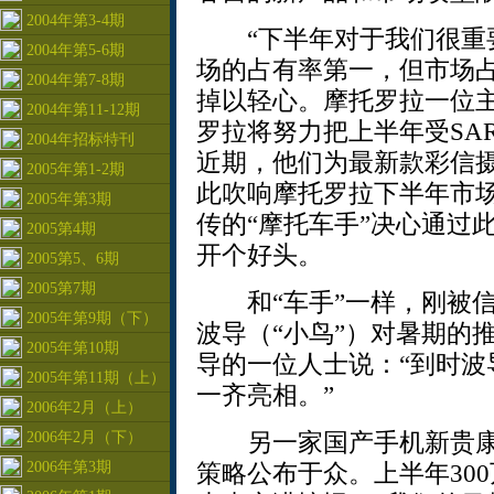
2004年第3-4期
“下半年对于我们很重要
2004年第5-6期
场的占有率第一，但市场
2004年第7-8期
掉以轻心。摩托罗拉一位
2004年第11-12期
罗拉将努力把上半年受SA
2004年招标特刊
近期，他们为最新款彩信摄
2005年第1-2期
此吹响摩托罗拉下半年市
2005年第3期
传的“摩托车手”决心通过
2005第4期
开个好头。
2005第5、6期
2005第7期
和“车手”一样，刚被信
2005年第9期（下）
波导（“小鸟”）对暑期的
2005年第10期
导的一位人士说：“到时波
2005年第11期（上）
一齐亮相。”
2006年2月（上）
另一家国产手机新贵康
2006年2月（下）
2006年第3期
策略公布于众。上半年30