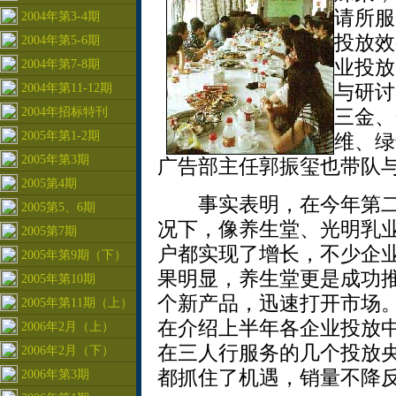
请所服
2004年第3-4期
投放效
2004年第5-6期
业投放
2004年第7-8期
2004年第11-12期
与研讨
2004年招标特刊
三金、
2005年第1-2期
维、绿
2005年第3期
广告部主任郭振玺也带队
2005第4期
事实表明，在今年第二季
2005第5、6期
况下，像养生堂、光明乳
2005第7期
户都实现了增长，不少企
2005年第9期（下）
果明显，养生堂更是成功
2005年第10期
个新产品，迅速打开市场
2005年第11期（上）
在介绍上半年各企业投放
2006年2月（上）
在三人行服务的几个投放
2006年2月（下）
都抓住了机遇，销量不降
2006年第3期