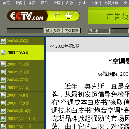
首页
|
新闻
|
体育
|
娱乐
|
经济
|
科教
|
少儿
|
法治
|
电视指南
|
央
2003年第6期
>> 2003年第5期
2003年第5期
“空调
2003年第4期
2003年第3期
央视国际 2003
2003年第2期
近年，奥克斯一直是空
2003年第1期
牌，从最初发起倡导免检平价
2003年第8期
布“空调成本白皮书”来取
2003年第9期
调技术白皮书”炮轰空调“
2003年第10期
克斯品牌掀起强劲的市场
2003年第11-12期
荡。由于它的出现，对传
2004年第1-2期