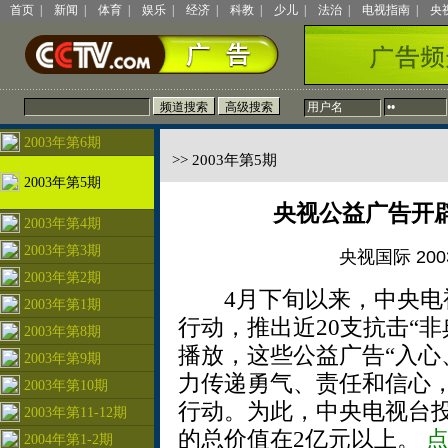
首页
|
新闻
|
体育
|
娱乐
|
经济
|
科教
|
少儿
|
法治
|
电视指南
|
央
2003年第6期
>> 2003年第5期
2003年第5期
央视公益广告开辟
2003年第4期
2003年第3期
央视国际 2003
2003年第2期
4月下旬以来，中央电视
2003年第1期
行动，推出近20支抗击“
2003年第8期
播放，这些公益广告“入心
2003年第9期
力传递勇气、责任和信心
2003年第10期
行动。为此，中央电视台投
2003年第11-12期
的总价值在2亿元以上。
2004年第1-2期