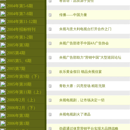
卷首语：品质源于责任
2004年第5-6期
2004年第7-8期
传播——中国力量
2004年第11-12期
央视与意大利电视台打开合作之门
2004年招标特刊
2005年第1-2期
央视广告部牵手中国4A广告协会
2005年第3期
2005第4期
央视广告部助力“营销中国”大型巡回论坛
2005第5、6期
2005第7期
欢乐黄金假日 细品央视佳宴
2005年第9期（下）
2005年第10期
青歌大赛：闪亮登场 精彩无限
2005年第11期（上）
2006年2月（上）
央视电视剧，让市场决定一切
2006年2月（下）
央视电视剧火了谭晶
2006年第3期
2006年第1期
劲霸通过体育营销平台实现大品牌战略