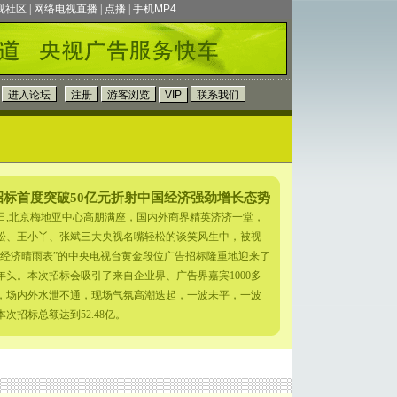
视社区
|
网络电视直播
|
点播
|
手机MP4
招标首度突破50亿元折射中国经济强劲增长态势
18日,北京梅地亚中心高朋满座，国内外商界精英济济一堂，
松、王小丫、张斌三大央视名嘴轻松的谈笑风生中，被视
国经济晴雨表”的中央电视台黄金段位广告招标隆重地迎来了
个年头。本次招标会吸引了来自企业界、广告界嘉宾1000多
，场内外水泄不通，现场气氛高潮迭起，一波未平，一波
次招标总额达到52.48亿。