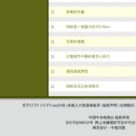
协奏的乐趣
招标是一场盛大的AD Show
完美的遗憾
注重细节不断积累齐心协力
激情成就梦想
招标生活之标准格式
关于CCTV
|
CCTV.com介绍
|
央视人力资源储备库
|
版权声明
|
法律顾问
中国中央电视台 版权所有
京ICP证060535号
网上传播视听节目许可证号 0
网页设计：
中视河图