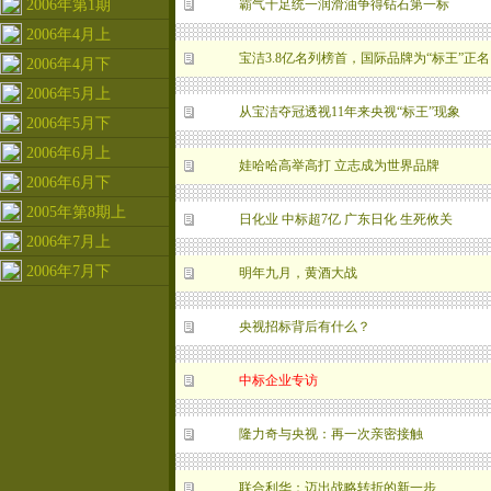
2006年第1期
霸气十足统一润滑油争得钻石第一标
2006年4月上
宝洁3.8亿名列榜首，国际品牌为“标王”正名
2006年4月下
2006年5月上
从宝洁夺冠透视11年来央视“标王”现象
2006年5月下
2006年6月上
娃哈哈高举高打 立志成为世界品牌
2006年6月下
2005年第8期上
日化业 中标超7亿 广东日化 生死攸关
2006年7月上
2006年7月下
明年九月，黄酒大战
央视招标背后有什么？
中标企业专访
隆力奇与央视：再一次亲密接触
联合利华：迈出战略转折的新一步