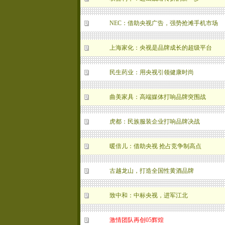
NEC：借助央视广告，强势抢滩手机市场
上海家化：央视是品牌成长的超级平台
民生药业：用央视引领健康时尚
曲美家具：高端媒体打响品牌突围战
虎都：民族服装企业打响品牌决战
暖倍儿：借助央视 抢占竞争制高点
古越龙山，打造全国性黄酒品牌
致中和：中标央视，进军江北
激情团队再创05辉煌