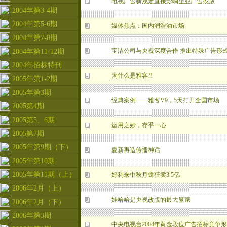
电视广告新规定直接影响企业广告投放
2004年第3-4期
2004年第5-6期
媒体焦点：国内润滑油市场
2004年第7-8期
宝洁公司与央视深度合作 推出特殊广告形
2004年第11-12期
2004年招标特刊
为什么是雅客?!
2005年第1-2期
2005年第3期
经典案例——雅客V9，5天打开全国市场
2005第4期
2005第5、6期
运用之妙，存乎一心
2005第7期
2005年第9期（下）
夏新再造传播神话
2005年第10期
2005年第11期（上）
好利来中秋月饼狂卖3.5亿
2006年2月（上）
娃哈哈是央视改版的最大赢家
2006年2月（下）
2006年第3期
中央电视台2004年黄金段位广告招标竞争