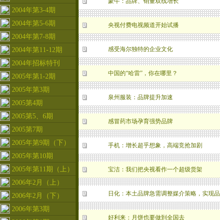
蒙牛：品牌、销量双线增长
2004年第3-4期
2004年第5-6期
央视付费电视频道开始试播
2004年第7-8期
感受海尔独特的企业文化
2004年第11-12期
2004年招标特刊
中国的“哈雷”，你在哪里？
2005年第1-2期
2005年第3期
泉州服装：品牌提升加速
2005第4期
2005第5、6期
感冒药市场孕育强势品牌
2005第7期
2005年第9期（下）
手机：增长超乎想象，高端竞抢加剧
2005年第10期
2005年第11期（上）
宝洁：我们把央视看作一个超级货架
2006年2月（上）
日化：本土品牌急需调整媒介策略，实现品
2006年2月（下）
2006年第3期
好利来：月饼也要做到全国去