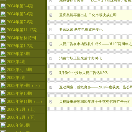
地球处处皆故事——CCTV-2《地球故事》收
2004年第3-4期
2004年第5-6期
重庆奥妮再度出击 日化市场决战在即
2004年第7-8期
专家纵谈 两年电视媒体变化
2004年第11-12期
2004年招标特刊
央视广告在市场洗礼中成长——“6.19”两周
2005年第1-2期
2005年第3期
消费市场正迎来后非典时代
2005第4期
2005第5、6期
5月份企业投放央视广告达6.5亿
2005第7期
2005年第9期（下）
互动同赢，感慨良多——2002年度获奖广告公
2005年第10期
2005年第11期（上）
央视隆重表彰2002年度十佳/优秀代理广告公司
2006年2月（上）
2006年2月（下）
2006年第3期