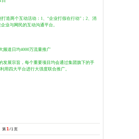
31日
划打造两个互动活动：1、“企业打假在行动”；2、消
建企业与网民的互动沟通平台。
频道日均4000万流量推广
的发展宗旨，每个重要项目均会通过集团旗下的手
也将利用四大平台进行大强度联合推广。
1
第
/
1
页