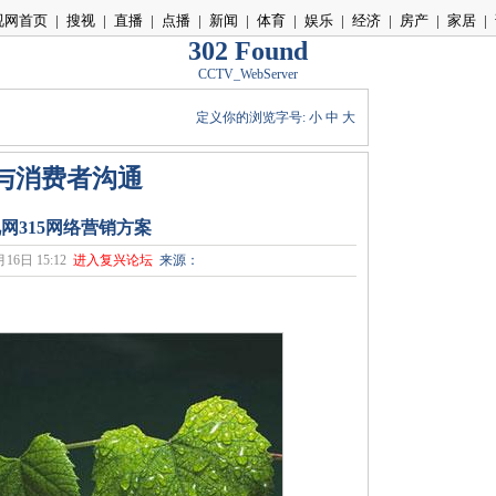
视网首页
|
搜视
|
直播
|
点播
|
新闻
|
体育
|
娱乐
|
经济
|
房产
|
家居
|
302 Found
CCTV_WebServer
定义你的浏览字号:
小
中
大
与消费者沟通
网315网络营销方案
16日 15:12
进入复兴论坛
来源：