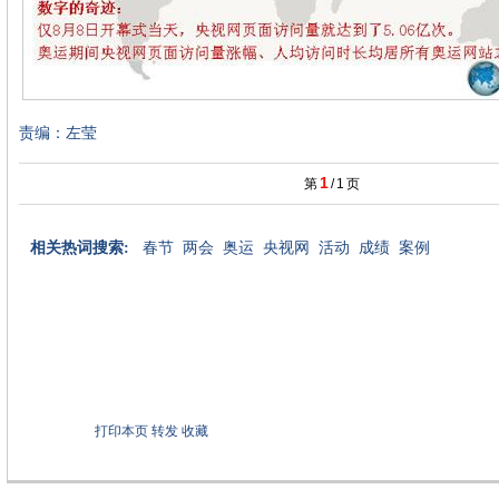
责编：左莹
1
第
/
1
页
相关热词搜索:
春节
两会
奥运
央视网
活动
成绩
案例
打印本页
转发
收藏