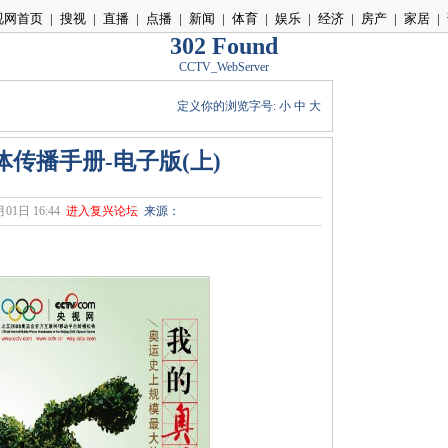
视网首页
|
搜视
|
直播
|
点播
|
新闻
|
体育
|
娱乐
|
经济
|
房产
|
家居
|
302 Found
CCTV_WebServer
定义你的浏览字号:
小
中
大
传播手册-电子版(上)
01日 16:44
进入复兴论坛
来源：