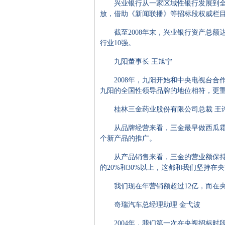
兴业银行从一家区域性银行发展到全国性
放，借助《新闻联播》等招标段权威栏
截至2008年末，兴业银行资产总额达到
行业10强。
九阳董事长 王旭宁
2008年，九阳开始和中央电视台合作
九阳的全国性领导品牌的地位相符，更
桂林三金药业股份有限公司总裁 王
从品牌经营来看，三金最早做西瓜霜系
个新产品的推广。
从产品销售来看，三金的营业额保持年
的20%和30%以上，这都和我们坚持在
我们现在年营销额超过12亿，而在央
奇瑞汽车总经理助理 金弋波
2004年，我们第一次在央视招标时段投