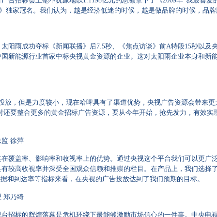
广告招标会上毫不犹豫地以1.1198亿元的总额拿下了《2009年“我最喜
物评选》独家冠名。我们认为，越是经济低迷的时候，越是做品牌的时候，品
，太阳雨成功夺标《新闻联播》后7.5秒、《焦点访谈》前A特段15秒以
中国新能源行业首家中标央视黄金资源的企业。这对太阳雨企业本身和新
，但是力度较小，现在哈啤具有了渠道优势，央视广告资源会带来更大机遇
同时还要整合更多的黄金招标广告资源，要从今年开始，抢先发力，有效实
监 徐萍
覆盖率、影响率和收视率上的优势。通过央视这个平台我们可以更广泛
有较高收视率并深受全国观众信赖和推崇的栏目。在产品上，我们选择了投放“
，关键业绩指标)数据和到达率等指标来看，在央视的广告投放达到了我们预期的目标。
 郑乃绮
视台招标的辉煌落幕是危机环绕下最能够激励市场信心的一件事。中央电