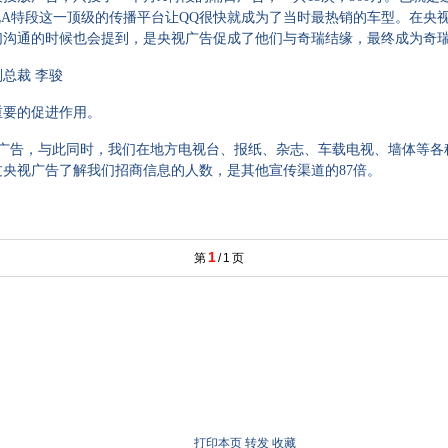
视A特段这一顶级的传播平台让QQ很快就成为了当时最热销的车型。在央
们沟通的时候也会提到，是央视广告促成了他们与奇瑞结缘，最终成为奇
总裁 李骏
要的促进作用。
段广告，与此同时，我们在地方电视台、报纸、杂志、车载电视、墙体等各
央视广告了解我们招商信息的人数，是其他宣传渠道的87倍。
1
第
/
1
页
打印本页
转发
收藏