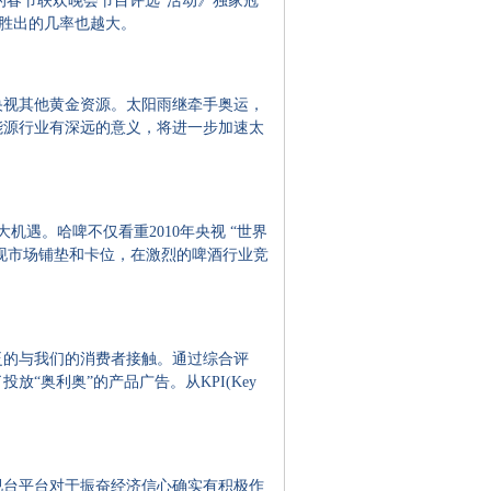
爱的春节联欢晚会节目评选”活动》独家冠
牌胜出的几率也越大。
及央视其他黄金资源。太阳雨继牵手奥运，
能源行业有深远的意义，将进一步加速太
。哈啤不仅看重2010年央视 “世界
现市场铺垫和卡位，在激烈的啤酒行业竞
的与我们的消费者接触。通过综合评
奥利奥”的产品广告。从KPI(Key
视台平台对于振奋经济信心确实有积极作