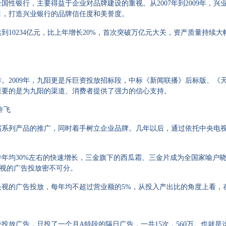
银行，主要得益于企业对品牌建设的重视。从2007年到2009年，兴
目，打造兴业银行的品牌信任度和美誉度。
10234亿元，比上年增长20%，首次突破万亿元大关，资产质量持续大
。2009年，九阳更是斥巨资投放招标段，中标《新闻联播》后标版、《天
重要的是为九阳的渠道、消费者提供了强力的信心支持。
许飞
列产品的推广，同时着手树立企业品牌。几年以后，通过依托中央电视台
均30%左右的快速增长，三金旗下的西瓜霜、三金片成为全国家喻户晓
央视的广告投放密不可分。
视的广告投放，每年均不超过营业额的5%，从投入产出比的角度上看，
放广告，只投了一个月A特段的隔日广告，一共15次，560万。也就是这