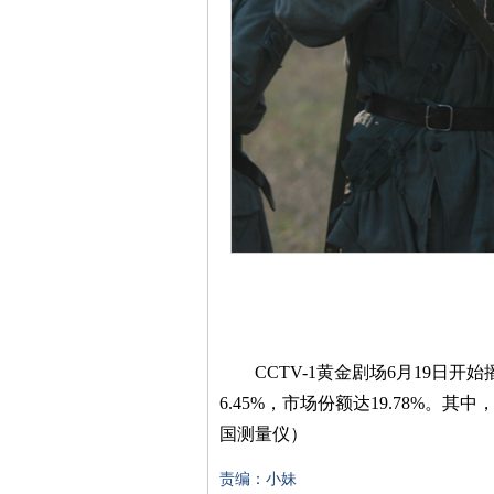
CCTV-1
黄金剧场
6
月
19
日开始
6.45%
，市场份额达
19.78%
。其中
国测量仪）
责编：小妹