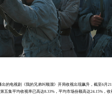
播出的电视剧《我的兄弟叫顺溜》开局收视出现飙升，截至
6
月
21
，第五集平均收视率已高达
8.33%
，平均市场份额高达
24.15%
，收