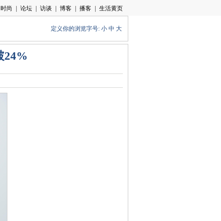
定义你的浏览字号:
小
中
大
24%