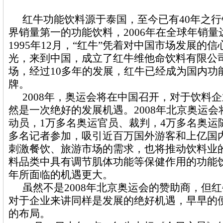
红牛功能饮料源于泰国，至今已有
40
年之行
界销量第一的功能饮料，
2006
年在全球年销量
1995
年
12
月，
“
红牛
”
凭着对中国市场发展的信
光，来到中国，成立了红牛维他命饮料有限公
场，经过
10
多年的发展，红牛已经成为国内功
牌。
2008
年，奥运会将在中国召开，对于饮料企
然是一次绝好的发展机遇。
2008
年北京奥运会
动员，
1
万多名奥运官员、裁判，
4
万多名奥运
多名记者参加，吸引近百万国外游客和上亿国
刺激餐饮、旅游市场的需求，也将推动饮料业
料品类中具有调节肌体功能等保健作用的功能
年所面临的机遇更大。
虽然不是
2008
年北京奥运会的赞助商，但红
对于企业来讲同样是发展的绝好机遇，早早的
的布局。