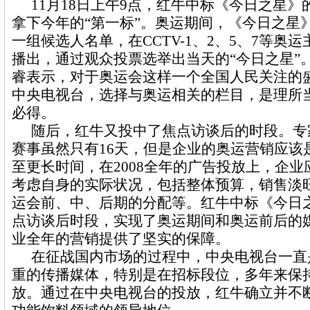
11
月
18
日
上午
9
点，红牛中标《今日之星》
拿下今年的
“
第一标
”
。奥运期间，《今日之星
一组候选人名单，在
CCTV-1
、
2
、
5
、
7
等奥运
播出，通过观众投票选举出当天的“今日之星”
睿表示，对于奥运会这样一个全国人民关注的
中央电视台，选择与奥运相关的栏目，是理所
必得。
随后，红牛又投中了焦点访谈后的时段。专
赛事虽然只有
16
天，但是企业的奥运营销应该
至更长时间，在
2008
全年的广告投放上，企业
考虑自身的实际状况，包括整体预算，销售淡
运会前、中、后期的分配等。红牛中标《今日
点访谈后时段，实现了奥运期间和奥运前后的
业全年的营销提供了坚实的保障。
在征战国内市场的过程中，中央电视台一直
重的传播媒体，特别是在招标段位，多年来保
放。通过在中央电视台的投放，红牛确立并不