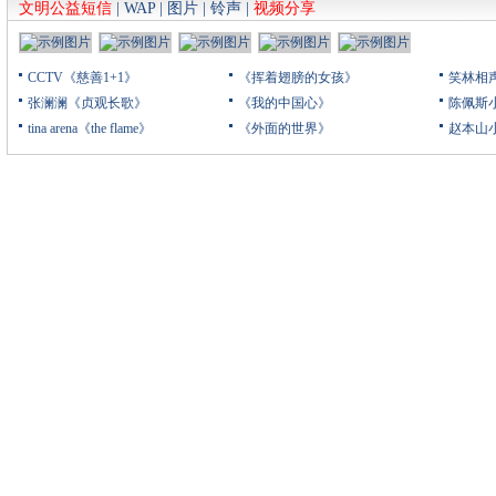
文明公益短信
|
WAP
|
图片
|
铃声
|
视频分享
CCTV《慈善1+1》
《挥着翅膀的女孩》
笑林相
张澜澜《贞观长歌》
《我的中国心》
陈佩斯
tina arena《the flame》
《外面的世界》
赵本山