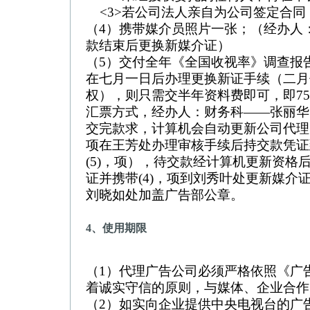
<3>若公司法人亲自为公司签定合同
（4）携带媒介员照片一张；（经办人
款结束后更换新媒介证）
（5）交付全年《全国收视率》调查报告
在七月一日后办理更换新证手续（二月
权），则只需交半年资料费即可，即75
汇票方式，经办人：财务科——张丽华
交完款求，计算机会自动更新公司代理资格）
项在王芳处办理审核手续后持交款凭证
(5)，项），待交款经计算机更新资格
证并携带(4)，项到刘秀叶处更新媒介
刘晓如处加盖广告部公章。
4、使用期限
（1）代理广告公司必须严格依照《广
着诚实守信的原则，与媒体、企业合作
（2）如实向企业提供中央电视台的广