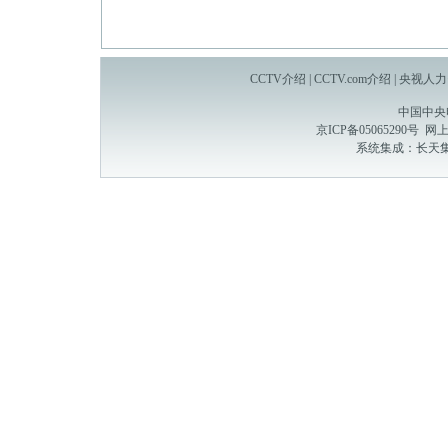
CCTV介绍
|
CCTV.com介绍
|
央视人力
中国中央
京ICP备05065290号
网上
系统集成：
长天